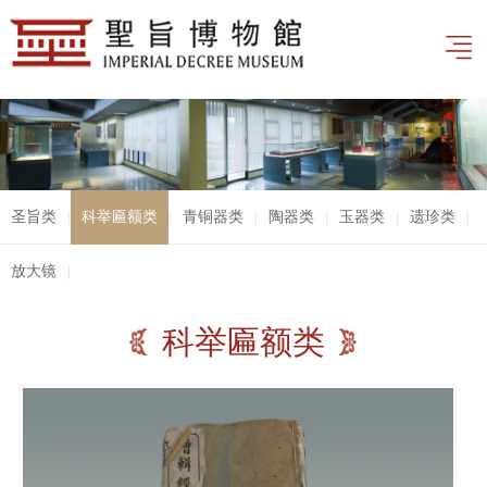
圣旨类
|
科举匾额类
|
青铜器类
|
陶器类
|
玉器类
|
遗珍类
|
放大镜
|
科举匾额类