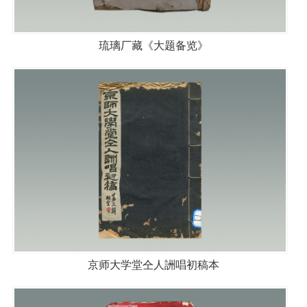
琉璃厂藏《大题备览》
京师大学堂仝人詶唱初稿本