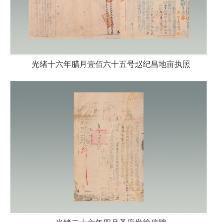
光绪十六年腊月壹佰六十五号赵纪昌地亩执照