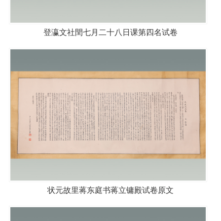
登瀛文社閏七月二十八日课第四名试卷
状元故里蒋东庭书蒋立镛殿试卷原文