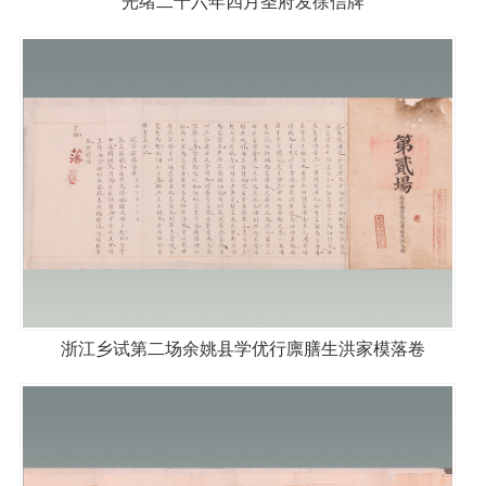
光绪二十六年四月圣府发徐信牌
浙江乡试第二场余姚县学优行廪膳生洪家模落卷