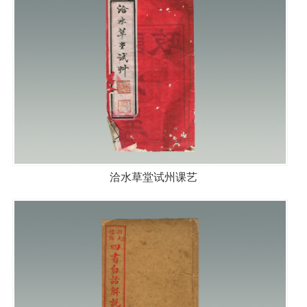
洽水草堂试州课艺