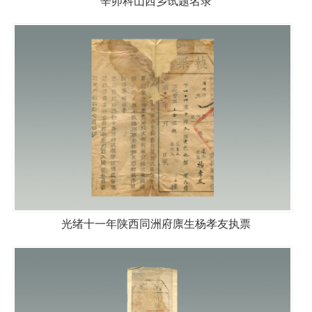
辛卯科山西乡试题名录
光绪十一年陕西同洲府廪生杨孝友执票