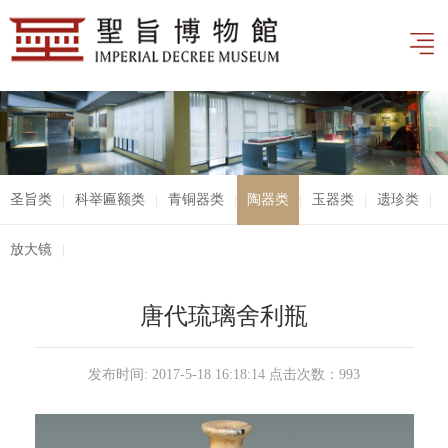
圣旨类
|
科举匾额类
|
青铜器类
|
陶器类
|
玉器类
|
遗珍类
|
放大镜
|
唐代琉璃舍利瓶
发布时间: 2017-5-18 16:18:14 点击次数：
993