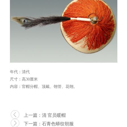
年代：清代
尺寸：高30厘米
内容：官帽分帽、顶戴、翎管、花翎。
上一篇：
清 官员暖帽
下一篇：
石青色蟒纹朝服