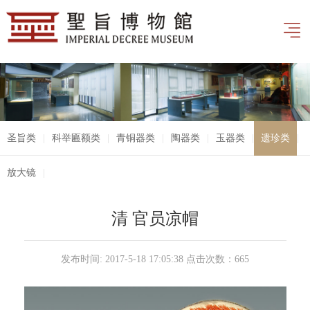
圣旨类
|
科举匾额类
|
青铜器类
|
陶器类
|
玉器类
|
遗珍类
|
放大镜
|
清 官员凉帽
发布时间: 2017-5-18 17:05:38 点击次数：
665