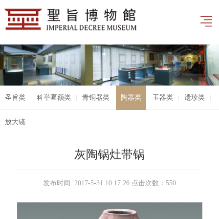
圣旨类
|
科举匾额类
|
青铜器类
|
陶器类
|
玉器类
|
遗珍类
|
放大镜
|
灰陶锅灶带锅
发布时间: 2017-5-31 10:17:26 点击次数：
550