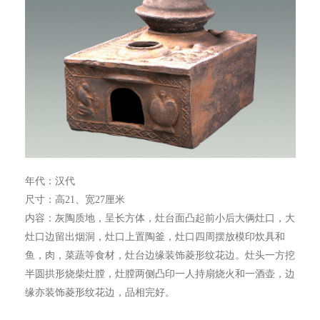
年代：汉代
尺寸：高21、宽27厘米
内容：灰陶质地，呈长方体，灶台面凸起前小后大俩灶口，大
灶口边留出烟洞，灶口上置陶釜，灶口四周摆放模印炊具和
鱼，肉，菜蔬等食材，灶台边缘装饰菱形纹花边。灶头一方挖
半圆拱形烧柴灶膛，灶膛两侧凸印一人持扇烧火和一酒壶，边
缘亦装饰菱形纹花边，品相完好。