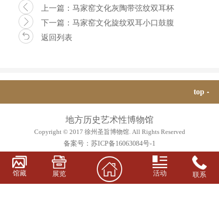
上一篇：
马家窑文化灰陶带弦纹双耳杯
下一篇：
马家窑文化旋纹双耳小口鼓腹
尖底瓶
返回列表
top
地方历史艺术性博物馆
Copyright © 2017 徐州圣旨博物馆. All Rights Reserved
备案号：
苏ICP备16063084号-1
馆藏
活动
展览
联系