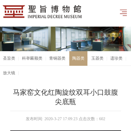
圣旨类
|
科举匾额类
|
青铜器类
|
陶器类
|
玉器类
|
遗珍类
|
放大镜
|
马家窑文化红陶旋纹双耳小口鼓腹
尖底瓶
发布时间: 2020-3-27 17:09:23 点击次数：
602