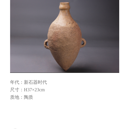
年代：新石器时代
尺寸：
H
37
×
23
cm
质地：陶质