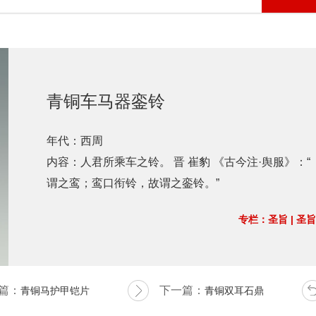
青铜车马器銮铃
年代：西周
内容：人君所乘车之铃。 晋 崔豹 《古今注·舆服》
谓之鸾；鸾口衔铃，故谓之銮铃。”
专栏：
圣旨
|
圣旨
篇：
下一篇：
青铜马护甲铠片
青铜双耳石鼎