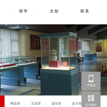
研学
文创
联系
手机端
|
|
|
|
|
陶器类
玉器类
遗珍类
放大镜
关注微信