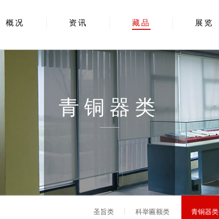
概况
资讯
藏品
展览
青铜器类
|
|
圣旨类
科举匾额类
青铜器类