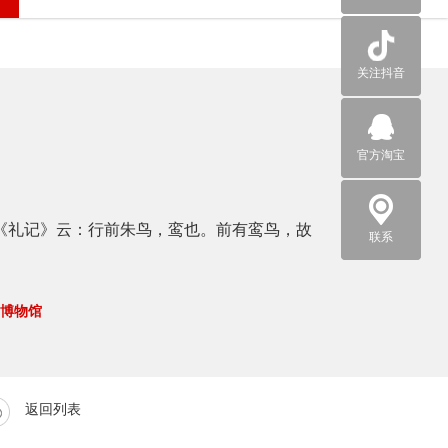
关注抖音
官方淘宝
：“《礼记》云：行前朱鸟，鸾也。前有鸾鸟，故
联系
博物馆
返回列表