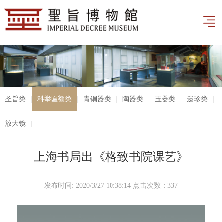
圣旨类
|
科举匾额类
|
青铜器类
|
陶器类
|
玉器类
|
遗珍类
|
放大镜
|
上海书局出《格致书院课艺》
发布时间: 2020/3/27 10:38:14 点击次数：
337