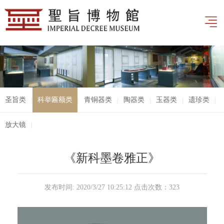
圣旨类
|
科举匾额类
|
青铜器类
|
陶器类
|
玉器类
|
遗珍类
|
放大镜
|
《新科墨卷雅正》
发布时间: 2020/3/27 10:25:12 点击次数：
323