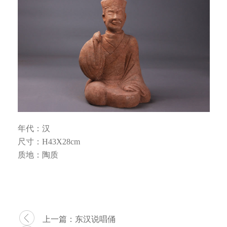
年代：
汉
尺寸：
H43X28cm
质地：
陶质
上一篇：
东汉说唱俑