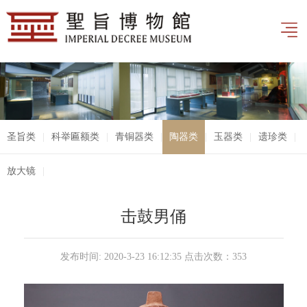
圣旨类
|
科举匾额类
|
青铜器类
|
陶器类
|
玉器类
|
遗珍类
|
放大镜
|
击鼓男俑
发布时间: 2020-3-23 16:12:35 点击次数：
353